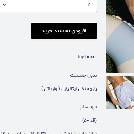
۲
افزودن به سبد خرید
Icy boxer
بدون جنسیت
پارچه نخی ایتالیایی ( وارداتی )
فری سایز
(قد ۵۰)
سایز ۱ این شلوارک از سایز ۳۴ تا ۴۲ را ساپورت میکند